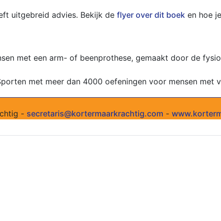
eft uitgebreid advies. Bekijk de
flyer over dit boek
en hoe je
ensen met een arm- of beenprothese, gemaakt door de fysi
k Sporten met meer dan 4000 oefeningen voor mensen met v
chtig -
secretaris@kortermaarkrachtig.com
-
www.korterm